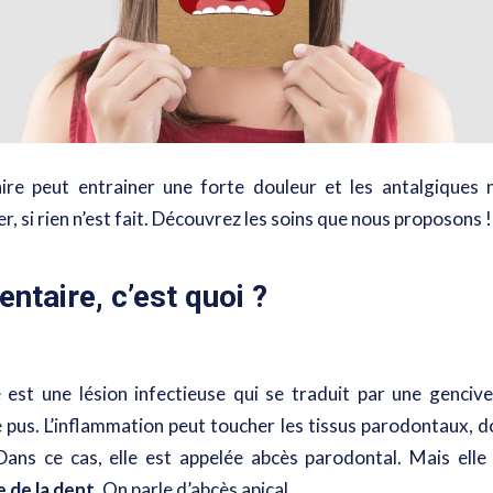
ire peut entrainer une forte douleur et les antalgiques 
r, si rien n’est fait. Découvrez les soins que nous proposons !
entaire, c’est quoi ?
e est une lésion infectieuse qui se traduit par
une gencive
 pus
. L’inflammation peut toucher les tissus parodontaux, d
. Dans ce cas, elle est appelée abcès parodontal. Mais ell
e de la dent
. On parle d’abcès apical.