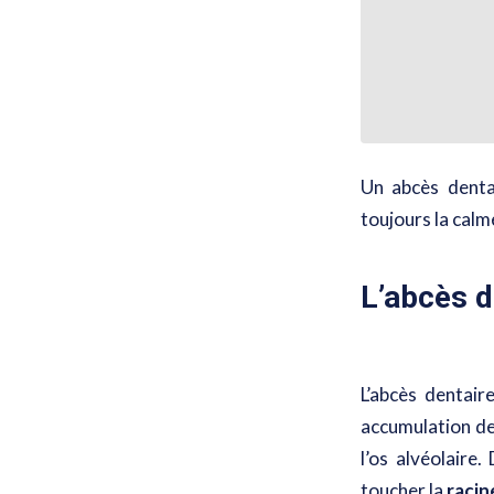
Un abcès denta
toujours la calme
L’abcès d
L’abcès dentair
accumulation de
l’os alvéolaire
toucher la
racin