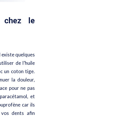
n chez le
 il existe quelques
liser de l’huile
c un coton tige.
nuer la douleur,
lace pour ne pas
 paracétamol, et
uprofène car ils
 vos dents afin