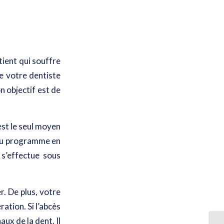
ient qui souffre
de votre dentiste
on objectif est de
est le seul moyen
t au programme en
 s’effectue
sous
. De plus, votre
tion. Si l’abcès
aux de la dent. Il