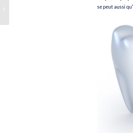
Le chewing-gum : à
se peut aussi
qu’
éviter, mais pourquoi ?