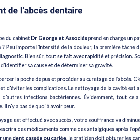
t de l’abcès dentaire
pe du cabinet
Dr George et Associés
prend en charge un pat
 ? Peu importe l’intensité de la douleur, la première tâche 
diagnostic. Bien sûr, tout se fait avec rapidité et précision. S
, d’identifier sa cause et de déterminer sa gravité.
a percer la poche de pus et procéder au curetage de l’abcès. C’
s et d’éviter les complications. Le nettoyage de la cavité es
 d’autres infections bactériennes. Évidemment, tout cela
e
. Il n’y a pas de quoi à avoir peur.
oyage est effectué avec succès, votre souffrance va diminuer
rescrira des médicaments comme des antalgiques après l’opéra
ar une
dent cassée ou cariée
, le praticien doit obturer les can