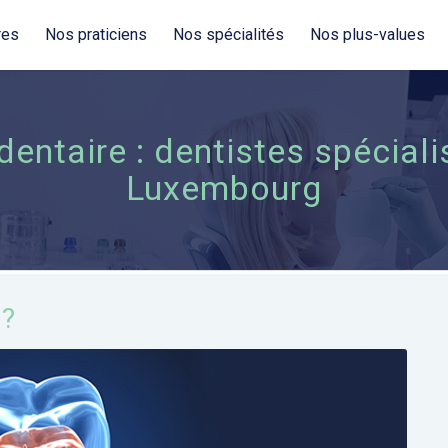
res
Nos praticiens
Nos spécialités
Nos plus-values
dentaire : dentistes spécial
Luxembourg
e?