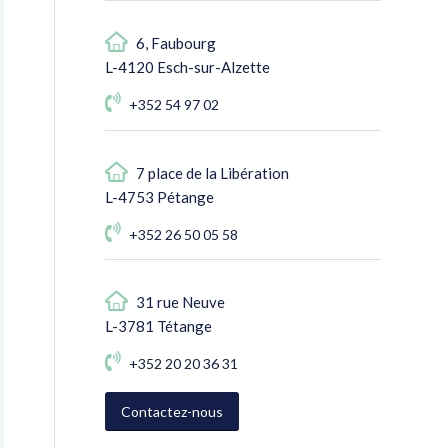
6, Faubourg
L-4120 Esch-sur-Alzette
+352 54 97 02
7 place de la Libération
L-4753 Pétange
+352 26 50 05 58
31 rue Neuve
L-3781 Tétange
+352 20 20 36 31
Contactez-nous