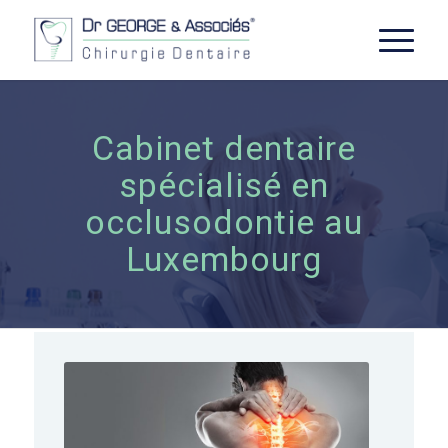
Cabinet dentaire
spécialisé en
occlusodontie au
Luxembourg