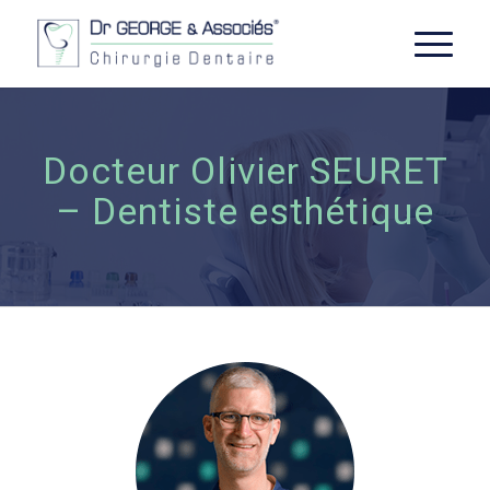
Docteur Olivier SEURET
– Dentiste esthétique