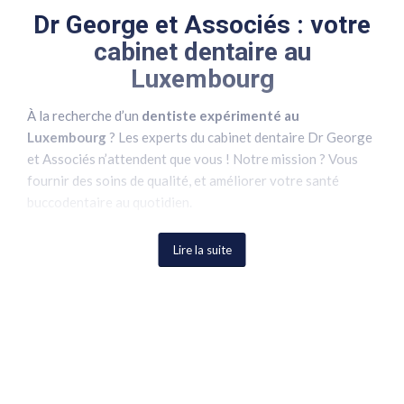
Dr George et Associés : votre
cabinet dentaire au
Luxembourg
À la recherche d’un
dentiste expérimenté au
Luxembourg
? Les experts du cabinet dentaire Dr George
et Associés n’attendent que vous ! Notre mission ? Vous
fournir des soins de qualité, et améliorer votre santé
buccodentaire au quotidien.
Prévention et suivi sont essentiels pour maintenir une
Lire la suite
bonne santé dentaire : notre équipe qualifiée est à votre
écoute pour répondre à toutes vos questions et vous
accompagner tout au long de votre parcours de soins.
Les spécialisations des
chirurgiens-dentistes du