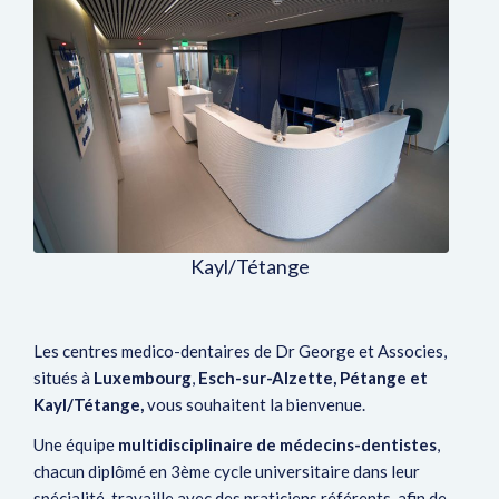
Centre Médico-Dentaire à
Kayl/Tétange
Kayl/Tétange
Les centres medico-dentaires de Dr George et Associes,
situés à
Luxembourg
,
Esch-sur-Alzette,
Pétange et
Kayl/Tétange,
vous souhaitent la bienvenue.
Une équipe
multidisciplinaire de médecins-dentistes
,
chacun diplômé en 3ème cycle universitaire dans leur
spécialité, travaille avec des praticiens référents, afin de