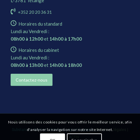
L-3781 Tétange
+352 20 20 36 31
Horaires du standard
Lundi au Vendredi :
08h00 à 12h00
et
14h00 à 17h00
Horaires du cabinet
Lundi au Vendredi :
08h00 à 13h00
et
14h00 à 18h00
Contactez-nous
Nous utilisons des cookies pour vous offrir le meilleur service, afin
©
Centres Médico-Dentaires
| Tous droits réservés | Propulsé par
d'analyser la navigation sur notre site Internet.
Substances Actives
|
Matisse Logiciel Dentaire
|
Mentions légales
|
E
CO
A
CTIV
OK
En savoir plus