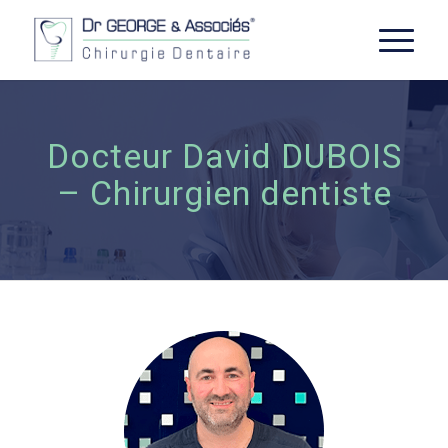
Docteur David DUBOIS
– Chirurgien dentiste