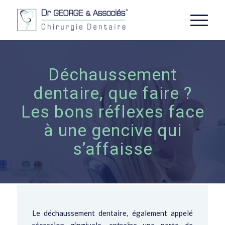
Déchaussement
dentaire, que faire ?
Les bons réflexes face
à une gencive qui
s’affaisse
Le déchaussement dentaire, également appelé
récession gingivale, entraîne une perte de