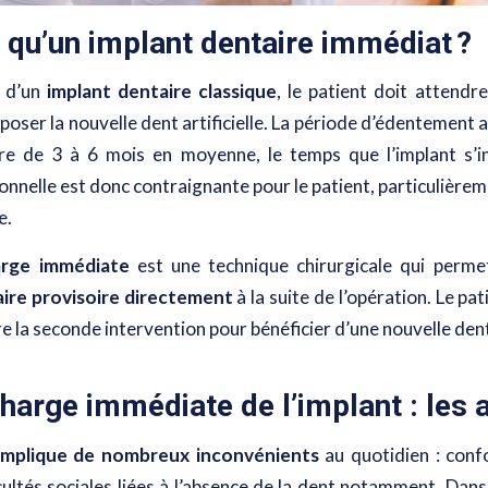
 qu’un implant dentaire immédiat ?
e d’un
implant dentaire classique
, le patient doit attendr
e poser la nouvelle dent artificielle. La période d’édentement 
re de 3 à 6 mois en moyenne, le temps que l’implant s’in
nnelle est donc contraignante pour le patient, particulièreme
e.
arge immédiate
est une technique chirurgicale qui perm
ire provisoire directement
à la suite de l’opération. Le pa
e la seconde intervention pour bénéficier d’une nouvelle den
harge immédiate de l’implant : les
implique de nombreux inconvénients
au quotidien : conf
cultés sociales liées à l’absence de la dent notamment. Dans 