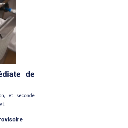
diate de
ion, et seconde
at.
rovisoire