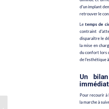
d’un implant den
retrouver le conf
Le
temps de cic
contraint d’at
disparaître le d
la mise en char
du confort lors 
de l’esthétique à
Un bilan
immédiate
Pour recourir à 
la marche à suivr
Quel protocole suivre
avant la pose d’un