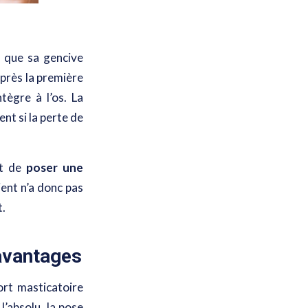
e que sa gencive
après la première
tègre à l’os. La
nt si la perte de
et de
poser une
tient n’a donc pas
t.
 avantages
ort masticatoire
l’absolu, la pose