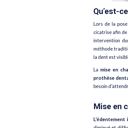
Qu’est-ce
Lors de la pos
cicatrise afin d
intervention du
méthode traditio
la dent est visibl
La
mise en ch
prothèse denta
besoin d’attendr
Mise en c
L’édentement 
diminué et diffi