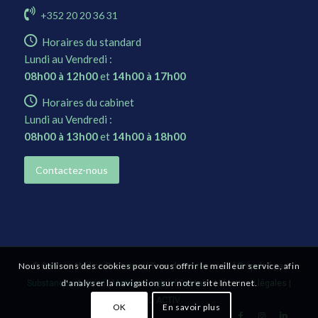
+352 20 20 36 31
Horaires du standard
Lundi au Vendredi :
08h00 à 12h00
et
14h00 à 17h00
Horaires du cabinet
Lundi au Vendredi :
08h00 à 13h00
et
14h00 à 18h00
Contactez-nous
Nous utilisons des cookies pour vous offrir le meilleur service, afin
©
Centres Médico-Dentaires
| Tous droits réservés | Propulsé par
d'analyser la navigation sur notre site Internet.
Substances Actives
|
Matisse Logiciel Dentaire
|
Mentions légales
|
E
CO
A
CTIV
OK
En savoir plus